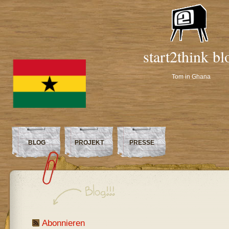
start2think bl
Tom in Ghana
BLOG
PROJEKT
PRESSE
Abonnieren