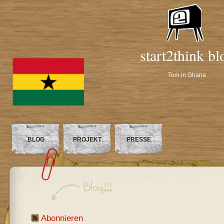
start2think bl
Tom in Ghana
BLOG
PROJEKT
PRESSE
Abonnieren