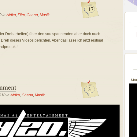
17
0 in
Afrika
,
Film
,
Ghana
,
Musik
 der Dreharbeiten) über den sau spannenden aber doch auch
reh dieses Videos berichten. Aber das lasse ich jetzt erstmal
ndprodukt!
Mor
inment
3
2010 in
Afrika
,
Ghana
,
Musik