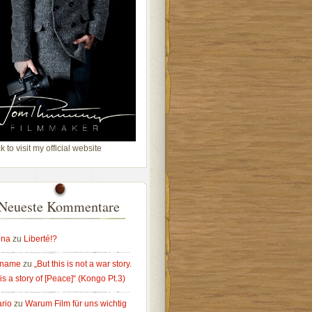
k to visit my official website
Neueste Kommentare
ina
zu
Liberté!?
ename
zu
„But this is not a war story.
is a story of [Peace]“ (Kongo Pt.3)
rio
zu
Warum Film für uns wichtig