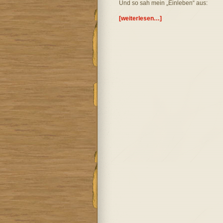
Und so sah mein „Einleben“ aus:
[weiterlesen…]