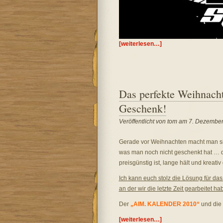
[weiterlesen…]
Das perfekte Weihnacht
Geschenk!
Veröffentlicht von tom am 7. Dezembe
Gerade vor Weihnachten macht man s
was man noch nicht geschenkt hat … 
preisgünstig ist, lange hält und kreativ g
Ich kann euch stolz die Lösung für d
an der wir die letzte Zeit gearbeitet 
Der
„AIM. KALENDER 2010“
und die
[weiterlesen…]