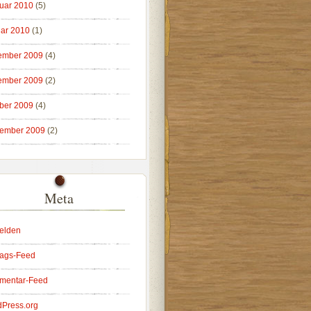
uar 2010
(5)
ar 2010
(1)
ember 2009
(4)
ember 2009
(2)
ber 2009
(4)
ember 2009
(2)
Meta
elden
rags-Feed
mentar-Feed
Press.org