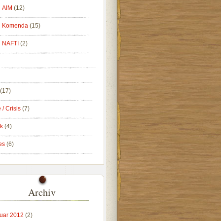
AIM
(12)
Komenda
(15)
NAFTI
(2)
(17)
 / Crisis
(7)
k
(4)
es
(6)
Archiv
uar 2012
(2)