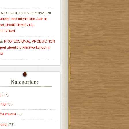
 WAY TO THE FILM FESTIVAL
zu
wurden nominiert!! Und zwar in
na! ENVIRONMENTAL
MFESTIVAL
zu
PROFESSIONAL PRODUCTION
port about the Film(workshop) in
na
Kategorien:
a
(35)
ongo
(3)
te d'Ivoire
(3)
hana
(27)