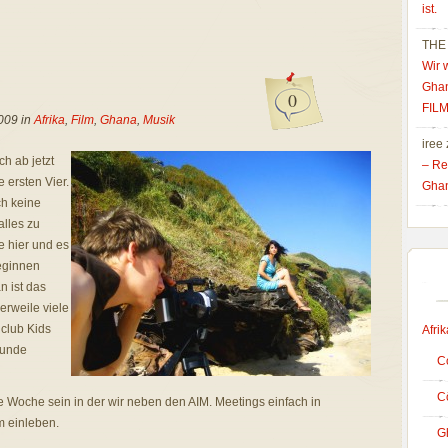
ist.
THE
Wir 
Gha
0
FIL
2009 in
Afrika
,
Film
,
Ghana
,
Musik
iree
h ab jetzt
– Re
 ersten Vier.
Gha
ch keine
alles zu
e hier und es
eginnen
n ist das
lerweile viele
hclub Kids
Afrik
eunde
C
Cô
ne Woche sein in der wir neben den AIM. Meetings einfach in
 einleben.
G