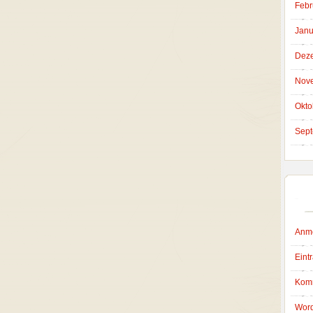
Febr
Janu
Dez
Nov
Okto
Sept
Anm
Eint
Kom
Word