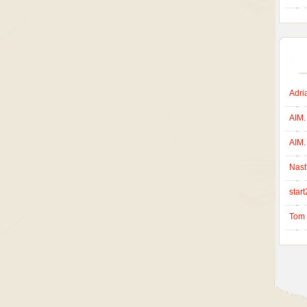
Adri
AIM.
AIM.
Nast
start
Tom