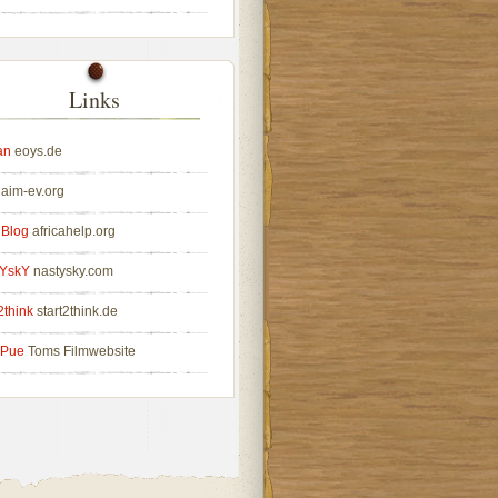
Links
an
eoys.de
aim-ev.org
 Blog
africahelp.org
YskY
nastysky.com
2think
start2think.de
 Pue
Toms Filmwebsite