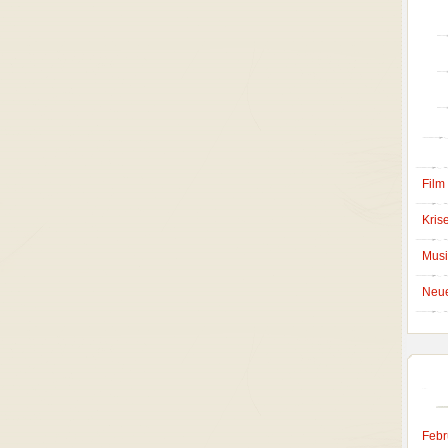
Film
Krise
Musi
Neu
Febr