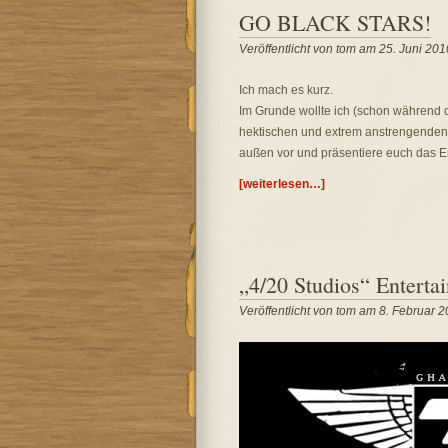
GO BLACK STARS!
Veröffentlicht von tom am 25. Juni 201
Ich mach es kurz.
Im Grunde wollte ich (schon während
hektischen und extrem anstrengenden D
außen vor und präsentiere euch das E
[weiterlesen…]
„4/20 Studios“ Enterta
Veröffentlicht von tom am 8. Februar 