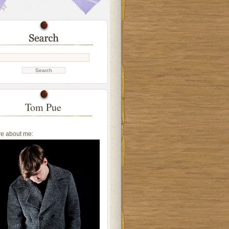
Tom Pue
e about me: