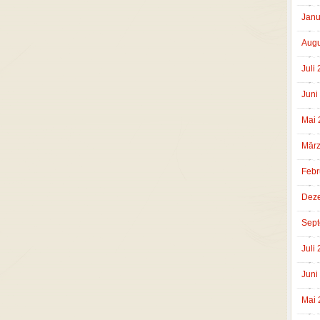
Janu
Augu
Juli
Juni
Mai 
März
Febr
Dez
Sept
Juli
Juni
Mai 