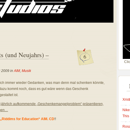
s (und Neujahrs) –
6
Clic
r 2009 in
AIM
,
Musik
ich immer wieder Gedanken, was man denn mal schenken könnte,
dazu kommt noch, dass es gut wäre wenn das Geschenk
estaltet ist.
Xrist
as jährlich aufkommende „Geschenkemangelproblem“ präsentieren,
Nik
haben…
This 
„Riddims for Education“ AIM. CD
!!
Rosa