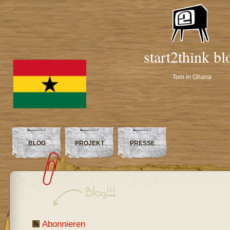
start2think bl
Tom in Ghana
BLOG
PROJEKT
PRESSE
Abonnieren