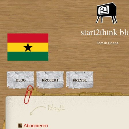
start2think bl
Tom in Ghana
BLOG
PROJEKT
PRESSE
Abonnieren